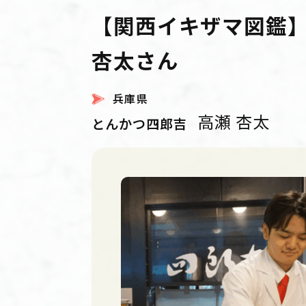
【関西イキザマ図鑑】＃
杏太さん
兵庫県
高瀬 杏太
とんかつ四郎吉