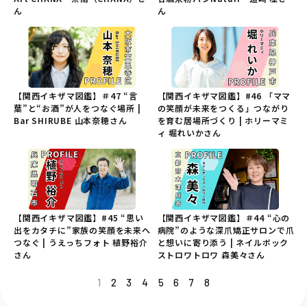
ん
ん
【関西イキザマ図鑑】＃47 “言
【関西イキザマ図鑑】#46 「ママ
葉”と“お酒”が人をつなぐ場所 |
の笑顔が未来をつくる」つながり
Bar SHIRUBE 山本奈穂さん
を育む居場所づくり | ホリーマミ
ィ 堀れいかさん
【関西イキザマ図鑑】#45 “思い
【関西イキザマ図鑑】＃44 “心の
出をカタチに”家族の笑顔を未来へ
病院”のような深爪矯正サロンで爪
つなぐ | うえっちフォト 植野裕介
と想いに寄り添う | ネイルボック
さん
ストロワトロワ 森美々さん
1
2
3
4
5
6
7
8