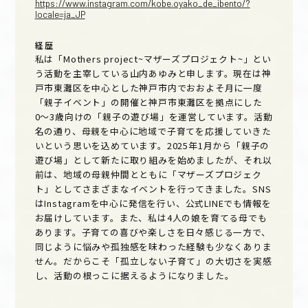
https://www.instagram.com/kobe.oyako_de_ibento/?
locale=ja_JP
経歴
私は「Mothers project~マザーズプロジェクト~」とい
う活動を主宰している山内あゆみと申します。現在は神
戸市東灘区を中心とした神戸市内でおおよそ月に一度
「親子イベント」の開催と神戸市東灘区を拠点にした
0〜3歳向けの「親子の遊び場」を運営しています。活動
名の通り、母親を中心に地域で子育てを応援していきた
いという思いを込めています。2025年1月から「親子の
遊び場」として新たに取り組みを始めましたが、それ以
前は、地域の母親仲間とともに「マザーズプロジェク
ト」としてさまざまなイベントを行ってきました。SNS
はInstagramを中心に発信を行い、公式LINEでも情報を
お届けしています。また、私は4人の娘を育てる母でも
あります。子育ての喜びや楽しさを日々感じる一方で、
同じように悩みや孤独感を味わった経験も少なくありま
せん。だからこそ「孤立しない子育て」の大切さを実感
し、活動の根っこに据えるようになりました。