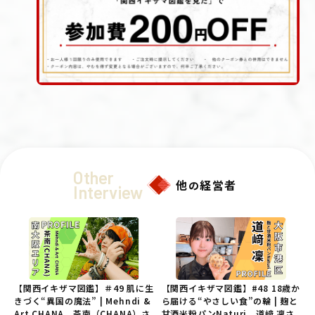
Other
他
経営者
の
Interview
【関西イキザマ図鑑】＃49 肌に生
【関西イキザマ図鑑】#48 18歳か
きづく“異国の魔法” | Mehndi &
ら届ける“やさしい食”の輪 | 麹と
Art CHANA 茶南（CHANA）さ
甘酒米粉パンNaturi 道﨑 凜さ