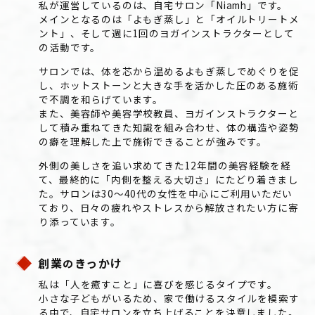
私が運営しているのは、自宅サロン「Niamh」です。
メインとなるのは「よもぎ蒸し」と「オイルトリートメ
ント」、そして週に1回のヨガインストラクターとして
の活動です。
サロンでは、体を芯から温めるよもぎ蒸しでめぐりを促
し、ホットストーンと大きな手を活かした圧のある施術
で不調を和らげています。
また、美容師や美容学校教員、ヨガインストラクターと
して積み重ねてきた知識を組み合わせ、体の構造や姿勢
の癖を理解した上で施術できることが強みです。
外側の美しさを追い求めてきた12年間の美容経験を経
て、最終的に「内側を整える大切さ」にたどり着きまし
た。サロンは30〜40代の女性を中心にご利用いただい
ており、日々の疲れやストレスから解放されたい方に寄
り添っています。
創業
きっかけ
の
私は「人を癒すこと」に喜びを感じるタイプです。
小さな子どもがいるため、家で働けるスタイルを模索す
る中で、自宅サロンを立ち上げることを決意しました。