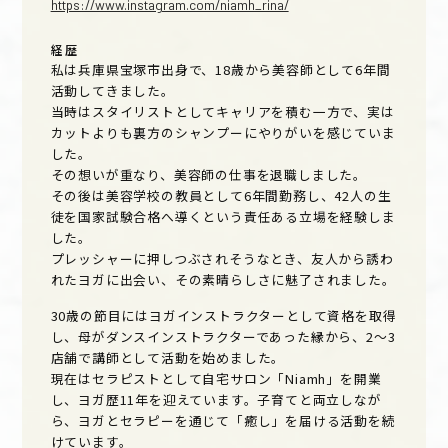
https://www.instagram.com/niamh_rina/
経歴
私は兵庫県宝塚市出身で、18歳から美容師として6年間
活動してきました。
当時はスタイリストとしてキャリアを積む一方で、実は
カットよりも裏方のシャンプーにやりがいを感じていま
した。
その想いが重なり、美容師の仕事を退職しました。
その後は美容学校の教員として6年間勤務し、42人の生
徒を国家試験合格へ導くという責任ある立場を経験しま
した。
プレッシャーに押しつぶされそうなとき、友人から誘わ
れたヨガに出会い、その素晴らしさに魅了されました。
30歳の節目にはヨガインストラクターとして資格を取得
し、母がダンスインストラクターであった縁から、2〜3
店舗で講師として活動を始めました。
現在はセラピストとして自宅サロン「Niamh」を開業
し、ヨガ歴11年を迎えています。子育てと両立しなが
ら、ヨガとセラピーを通じて「癒し」を届ける活動を続
けています。