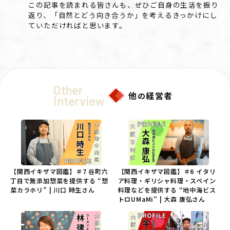
この記事を読まれる皆さんも、ぜひご自身の生活を振り
返り、「自然とどう向き合うか」を考えるきっかけにし
ていただければと思います。
Other
他
経営者
の
Interview
【関西イキザマ図鑑】＃7 谷町六
【関西イキザマ図鑑】＃6 イタリ
丁目で無添加惣菜を提供する “惣
ア料理・ギリシャ料理・スペイン
菜カラホリ” | 川口 時生さん
料理などを提供する “地中海ビス
トロUMaMi” | 大森 康弘さん