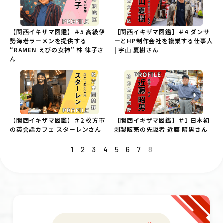
【関西イキザマ図鑑】＃5 高級伊
【関西イキザマ図鑑】＃4 ダンサ
勢海老ラーメンを提供する
ーとHP制作会社を複業する仕事人
“RAMEN えびの女神” 林 律子さ
| 宇山 夏樹さん
ん
【関西イキザマ図鑑】＃2 枚方市
【関西イキザマ図鑑】＃1 日本初
の英会話カフェ スターレンさん
剥製販売の先駆者 近藤 昭男さん
1
2
3
4
5
6
7
8