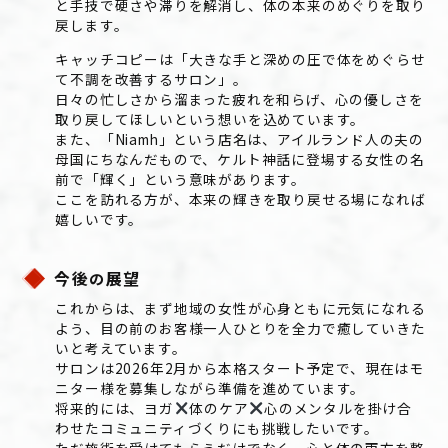
と手技で硬さや滞りを解消し、体の本来のめぐりを取り
戻します。
キャッチコピーは「大きな手と深めの圧で体をめぐらせ
て不調を改善するサロン」。
日々の忙しさから溜まった疲れを和らげ、心の優しさを
取り戻してほしいという想いを込めています。
また、「Niamh」という店名は、アイルランド人の夫の
母国にちなんだもので、ケルト神話に登場する女性の名
前で「輝く」という意味があります。
ここを訪れる方が、本来の輝きを取り戻せる場になれば
嬉しいです。
今後
展望
の
これからは、まず地域の女性が心身ともに元気になれる
よう、目の前のお客様一人ひとりを全力で癒していきた
いと考えています。
サロンは2026年2月から本格スタート予定で、現在はモ
ニター様を募集しながら準備を進めています。
将来的には、ヨガ
体のケア
心のメンタルを掛け合
わせたコミュニティづくりにも挑戦したいです。
ただ施術を受けてもらうだけでなく、心と体の両方を整