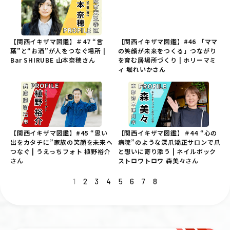
【関西イキザマ図鑑】＃47 “言
【関西イキザマ図鑑】#46 「ママ
葉”と“お酒”が人をつなぐ場所 |
の笑顔が未来をつくる」つながり
Bar SHIRUBE 山本奈穂さん
を育む居場所づくり | ホリーマミ
ィ 堀れいかさん
【関西イキザマ図鑑】#45 “思い
【関西イキザマ図鑑】＃44 “心の
出をカタチに”家族の笑顔を未来へ
病院”のような深爪矯正サロンで爪
つなぐ | うえっちフォト 植野裕介
と想いに寄り添う | ネイルボック
さん
ストロワトロワ 森美々さん
1
2
3
4
5
6
7
8