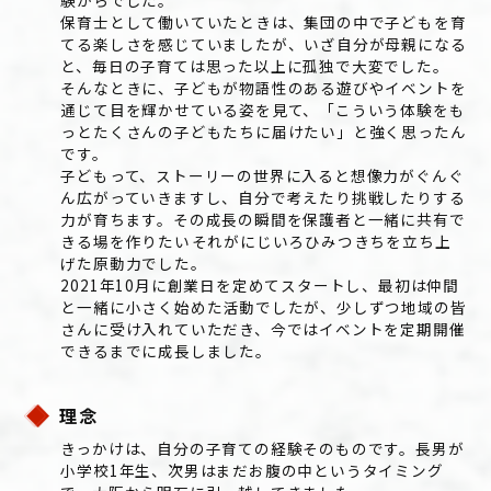
験からでした。
保育士として働いていたときは、集団の中で子どもを育
てる楽しさを感じていましたが、いざ自分が母親になる
と、毎日の子育ては思った以上に孤独で大変でした。
そんなときに、子どもが物語性のある遊びやイベントを
通じて目を輝かせている姿を見て、「こういう体験をも
っとたくさんの子どもたちに届けたい」と強く思ったん
です。
子どもって、ストーリーの世界に入ると想像力がぐんぐ
ん広がっていきますし、自分で考えたり挑戦したりする
力が育ちます。その成長の瞬間を保護者と一緒に共有で
きる場を作りたい――それがにじいろひみつきちを立ち上
げた原動力でした。
2021年10月に創業日を定めてスタートし、最初は仲間
と一緒に小さく始めた活動でしたが、少しずつ地域の皆
さんに受け入れていただき、今ではイベントを定期開催
できるまでに成長しました。
理念
きっかけは、自分の子育ての経験そのものです。長男が
小学校1年生、次男はまだお腹の中というタイミング