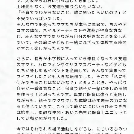
で、大阪から明石に引っ越してきました。
土地勘もなく、お友達も知り合いもいない。
「子育てでわからないこと、誰に聞いたらいいの？」と
不安でいっぱいでした。
そんな中で出会ったママたちが本当に素敵で、ヨガやア
ロマの講師、ネイルアーティストや洋裁が得意な方な
ど、みんなママでありながら自分の好きなことを楽しん
でいて、その輪に子どもと一緒に混ざって体験する時間
がすごく楽しかったんです。
さらに、長男が小学校に入ってから仲良くなったお友達
のママと、ハロウィンやクリスマスパーティなど子ども
たちが楽しめるイベントを企画して、みんなで集まって
ワイワイしたことも大きな転機でした。そこで「私にも
何かできることはないかな？」と考えたとき、やっぱり
自分が一番得意なこと＝保育で親子が一緒に楽しめる場
を作ろう！と思ったんです。母業と保育は違うと実感し
ながらも、親子でワクワクした体験は必ず未来の力にな
ると信じています。こうして静かににじいろひみつきち
は始動し、素敵な仲間・あいこ先生と保育士ユニットと
して活動が広がりました。
今ではそれぞれの場で活動しながらも、にじいろひみつ