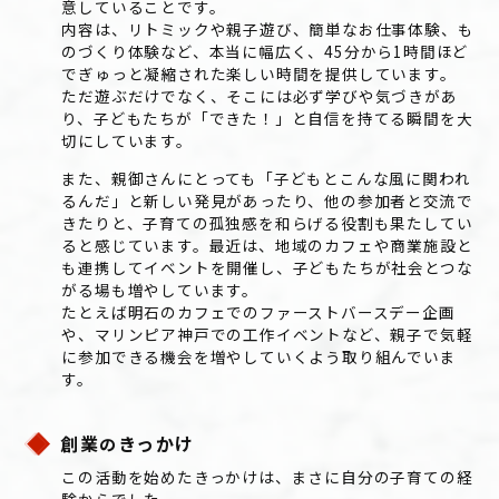
意していることです。
内容は、リトミックや親子遊び、簡単なお仕事体験、も
のづくり体験など、本当に幅広く、45分から1時間ほど
でぎゅっと凝縮された楽しい時間を提供しています。
ただ遊ぶだけでなく、そこには必ず学びや気づきがあ
り、子どもたちが「できた！」と自信を持てる瞬間を大
切にしています。
また、親御さんにとっても「子どもとこんな風に関われ
るんだ」と新しい発見があったり、他の参加者と交流で
きたりと、子育ての孤独感を和らげる役割も果たしてい
ると感じています。最近は、地域のカフェや商業施設と
も連携してイベントを開催し、子どもたちが社会とつな
がる場も増やしています。
たとえば明石のカフェでのファーストバースデー企画
や、マリンピア神戸での工作イベントなど、親子で気軽
に参加できる機会を増やしていくよう取り組んでいま
す。
創業
きっかけ
の
この活動を始めたきっかけは、まさに自分の子育ての経