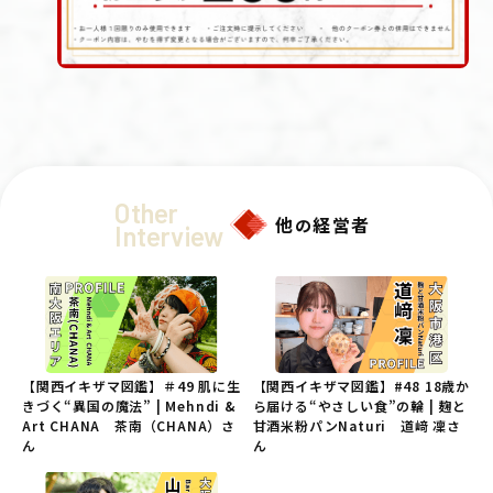
Other
他
経営者
の
Interview
【関西イキザマ図鑑】＃49 肌に生
【関西イキザマ図鑑】#48 18歳か
きづく“異国の魔法” | Mehndi &
ら届ける“やさしい食”の輪 | 麹と
Art CHANA 茶南（CHANA）さ
甘酒米粉パンNaturi 道﨑 凜さ
ん
ん