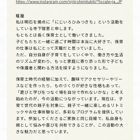
https://www.instagram.com/nijiirohimitukiti/?locale=ja_JP
経歴
私は明石を拠点に「にじいろひみつきち」という活動を
している寺下理恵と申します。
もともとは長く保育士として働いてきました。
子どもたちと一緒に過ごす時間は本当に大好きで、保育
の仕事は私にとって天職だと思っていました。
ただ、自分自身が子育てをしていく中で、働き方や生活
のリズムが変わり、もっと家庭に寄り添った形で子ども
や保護者と関わる方法を探すようになりました。
保育士時代の経験に加えて、趣味でアクセサリーやリー
スなどを作ったり、ものづくりが好きな性格もあって、
「遊びと学びをつなぐ場を自分で作れないかな」と考え
始めたのが、今の活動につながっています。現在は、子
育て世代の親子を対象に、親子で一緒に楽しめるリトミ
ックやお仕事体験など、多彩なプログラムを提供してい
ます。参加してくださるご家族と同じ目線で、私自身も
親として悩みや喜びを共有できることが、この活動の大
きな魅力だと思っています。