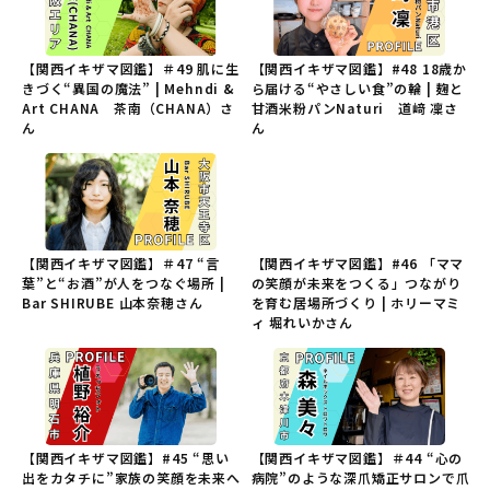
【関西イキザマ図鑑】＃49 肌に生
【関西イキザマ図鑑】#48 18歳か
きづく“異国の魔法” | Mehndi &
ら届ける“やさしい食”の輪 | 麹と
Art CHANA 茶南（CHANA）さ
甘酒米粉パンNaturi 道﨑 凜さ
ん
ん
【関西イキザマ図鑑】＃47 “言
【関西イキザマ図鑑】#46 「ママ
葉”と“お酒”が人をつなぐ場所 |
の笑顔が未来をつくる」つながり
Bar SHIRUBE 山本奈穂さん
を育む居場所づくり | ホリーマミ
ィ 堀れいかさん
【関西イキザマ図鑑】#45 “思い
【関西イキザマ図鑑】＃44 “心の
出をカタチに”家族の笑顔を未来へ
病院”のような深爪矯正サロンで爪