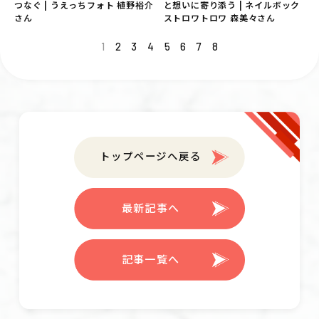
つなぐ | うえっちフォト 植野裕介
と想いに寄り添う | ネイルボック
さん
ストロワトロワ 森美々さん
1
2
3
4
5
6
7
8
トップページへ戻る
最新記事へ
記事一覧へ