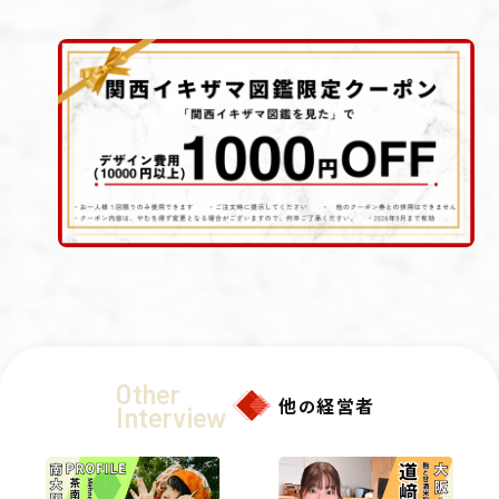
Other
他
経営者
の
Interview