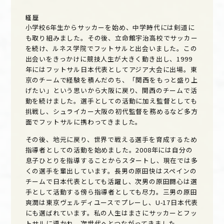
経歴
小学校6年生からサッカーを始め、中学時代には剣道に
も取り組みました。その後、立命館宇治高校でサッカー
を続け、ルネス学院でフットサルと出会いました。この
出会いをきっかけに競技人生が大きく動き出し、1999
年にはフットサル日本代表としてアジア大会に出場。東
京のチームで経験を積んだのち、「関西をもっと盛り上
げたい」という思いから大阪に戻り、関西のチームで活
動を続けました。選手としての活動に加え監督としても
挑戦し、シュライカー大阪の初代監督を務めるなど多方
面でフットサルに携わってきました。
その後、地元に戻り、世界で戦える選手を育成するため
指導者としての活動を始めました。2008年には自分の
息子ひとりを指導することからスタートし、現在では多
くの選手を輩出しています。長男の原田快はスペインの
チームで日本代表としても活躍し、次男の原田闘心は選
手として活動する傍ら指導者としても尽力。三男の原田
爽潤は東京ヴェルディユースでプレーし、U-17日本代表
にも選ばれています。私の人生はまさにサッカーとフッ
トサルに導かれ、次世代へとつながってきました。