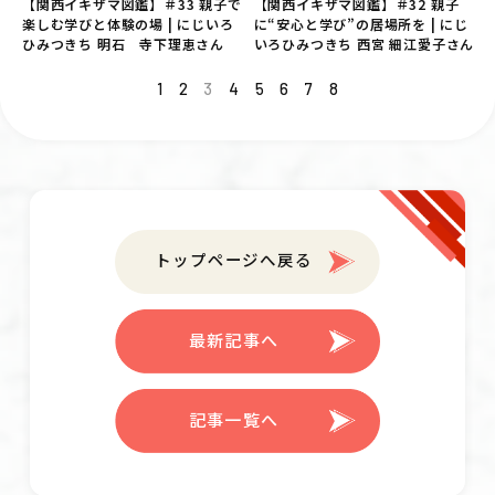
【関西イキザマ図鑑】＃33 親子で
【関西イキザマ図鑑】＃32 親子
楽しむ学びと体験の場 | にじいろ
に“安心と学び”の居場所を | にじ
ひみつきち 明石 寺下理恵さん
いろひみつきち 西宮 細江愛子さん
1
2
3
4
5
6
7
8
トップページへ戻る
最新記事へ
記事一覧へ