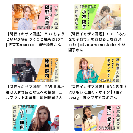
【関西イキザマ図鑑】＃37 ちょう
【関西イキザマ図鑑】#36 「みん
どいい居場所づくりと挑戦の10年
なで子育て」を育むおうち育児
| 酒菜家nanaco 磯野飛鳥さん
cafe | oluolumama.kobe 小林
陽子さん
【関西イキザマ図鑑】＃35 世界へ
【関西イキザマ図鑑】＃34 派手さ
挑む人財育成と地域への情熱 | エ
よりも心に届くデザイン | tiny
ルプラット木津川 原田健司さん
design ヨシヤマアスミさん