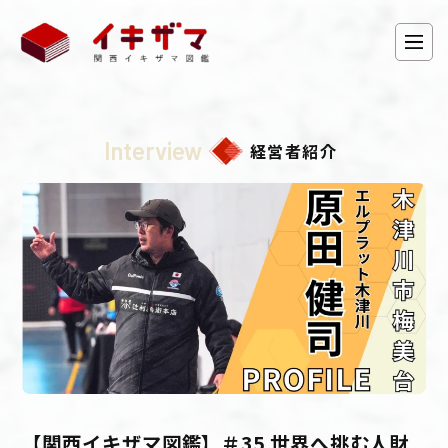
Interview
経営者紹介
【関西イキザマ図鑑】＃35 世界へ挑む人財