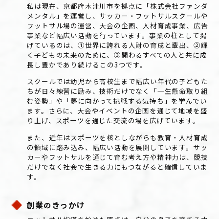
私は現在、京都府木津川市を拠点に「株式会社ファンダ
メンタル」を運営し、サッカー・フットサルスクールや
フットサル場の運営、大会の企画、人材育成事業、広告
事業など幅広い活動を行っています。事業の柱として掲
げているのは、①世界に誇れる人財の育成と輩出、②輝
く子どもの未来のために、③関わるすべての人と共に成
長し豊かであり続ける――この3つです。
スクールでは幼児から高校生まで幅広い年代の子どもた
ちが日々練習に励み、技術だけでなく「一生懸命取り組
む姿勢」や「夢に向かって挑戦する気持ち」を学んでい
ます。さらに、大会やイベントの企画を通じて地域を盛
り上げ、スポーツを通じた交流の場を広げています。
また、近年はスポーツを核としながらも教育・人材育成
の領域に踏み込み、幅広い活動を展開しています。サッ
カーやフットサルを通じて育む考え方や精神力は、競技
だけでなく社会で生きる力にもつながると確信していま
す。
創業
きっかけ
の