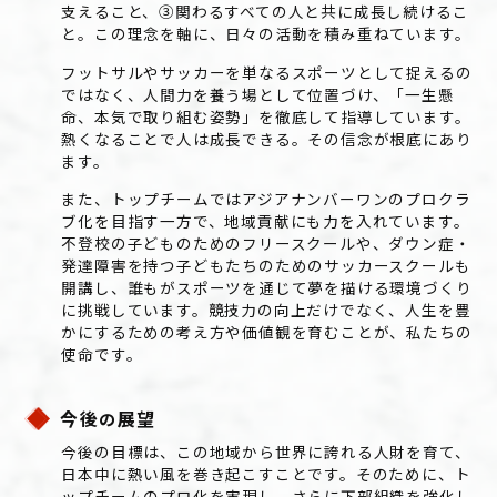
支えること、③関わるすべての人と共に成長し続けるこ
と。この理念を軸に、日々の活動を積み重ねています。
フットサルやサッカーを単なるスポーツとして捉えるの
ではなく、人間力を養う場として位置づけ、「一生懸
命、本気で取り組む姿勢」を徹底して指導しています。
熱くなることで人は成長できる。その信念が根底にあり
ます。
また、トップチームではアジアナンバーワンのプロクラ
ブ化を目指す一方で、地域貢献にも力を入れています。
不登校の子どものためのフリースクールや、ダウン症・
発達障害を持つ子どもたちのためのサッカースクールも
開講し、誰もがスポーツを通じて夢を描ける環境づくり
に挑戦しています。競技力の向上だけでなく、人生を豊
かにするための考え方や価値観を育むことが、私たちの
使命です。
今後
展望
の
今後の目標は、この地域から世界に誇れる人財を育て、
日本中に熱い風を巻き起こすことです。そのために、ト
ップチームのプロ化を実現し、さらに下部組織を強化し