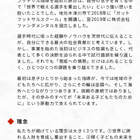
フットサル指導を始めた原点は、自分の息子を育てる中
で「世界で戦える選手を輩出したい」という強い想いを
抱いたことでした。地元木津川市で2018年に「ガット
フットサルスクール」を開講し、翌2019年に株式会社
ファンダメンタルを設立しました。
選手時代に培った経験やノウハウを次世代に伝えること
が、自分にできる最大の社会貢献だと考えています。し
かし、事業を始めた当初はビジネスの知識も乏しく、代
表として多くの決断を迫られる中で試行錯誤を繰り返し
ました。それでも「育成への情熱」だけはぶれることな
く、ひとつひとつの課題を乗り越えてきました。
最初は息子ひとりから始まった指導が、今では地域の子
どもたちへと広がり、さらにその輪は全国へ、そして海
外へとつながりつつあります。挑戦の連続ではありまし
たが、その歩みのすべてが「未来ある子どもたちのため
に」という原動力で支えられています。
理念
私たちが掲げている理念は大きく3つです。①世界に誇
れる人財を育成し輩出すること、②輝く子どもの未来を