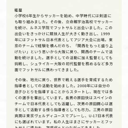
経歴
小学校6年生からサッカーを始め、中学時代には剣道に
も取り組みました。その後、立命館宇治高校でサッカー
を続け、ルネス学院でフットサルと出会いました。この
出会いをきっかけに競技人生が大きく動き出し、1999
年にはフットサル日本代表としてアジア大会に出場。東
京のチームで経験を積んだのち、「関西をもっと盛り上
げたい」という思いから大阪に戻り、関西のチームで活
動を続けました。選手としての活動に加え監督としても
挑戦し、シュライカー大阪の初代監督を務めるなど多方
面でフットサルに携わってきました。
その後、地元に戻り、世界で戦える選手を育成するため
指導者としての活動を始めました。2008年には自分の
息子ひとりを指導することからスタートし、現在では多
くの選手を輩出しています。長男の原田快はスペインの
チームで日本代表としても活躍し、次男の原田闘心は選
手として活動する傍ら指導者としても尽力。三男の原田
爽潤は東京ヴェルディユースでプレーし、U-17日本代表
にも選ばれています。私の人生はまさにサッカーとフッ
トサルに導かれ、次世代へとつながってきました。