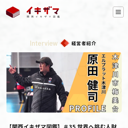
Interview
経営者紹介
【関西イキザマ図鑑】＃35 世界へ挑む人財