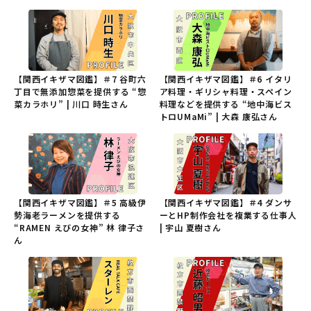
【関西イキザマ図鑑】＃7 谷町六
【関西イキザマ図鑑】＃6 イタリ
丁目で無添加惣菜を提供する “惣
ア料理・ギリシャ料理・スペイン
菜カラホリ” | 川口 時生さん
料理などを提供する “地中海ビス
トロUMaMi” | 大森 康弘さん
【関西イキザマ図鑑】＃5 高級伊
【関西イキザマ図鑑】＃4 ダンサ
勢海老ラーメンを提供する
ーとHP制作会社を複業する仕事人
“RAMEN えびの女神” 林 律子さ
| 宇山 夏樹さん
ん