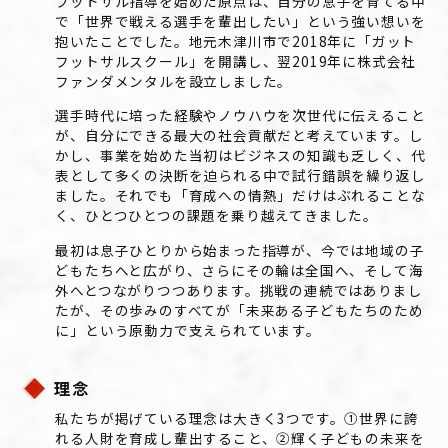
フットサル指導を始めた原点は、自分の息子を育てる中
で「世界で戦える選手を輩出したい」という強い想いを
抱いたことでした。地元木津川市で2018年に「ガット
フットサルスクール」を開講し、翌2019年に株式会社
ファンダメンタルを設立しました。
選手時代に培った経験やノウハウを次世代に伝えること
が、自分にできる最大の社会貢献だと考えています。し
かし、事業を始めた当初はビジネスの知識も乏しく、代
表として多くの決断を迫られる中で試行錯誤を繰り返し
ました。それでも「育成への情熱」だけはぶれることな
く、ひとつひとつの課題を乗り越えてきました。
最初は息子ひとりから始まった指導が、今では地域の子
どもたちへと広がり、さらにその輪は全国へ、そして海
外へとつながりつつあります。挑戦の連続ではありまし
たが、その歩みのすべてが「未来ある子どもたちのため
に」という原動力で支えられています。
理念
私たちが掲げている理念は大きく3つです。①世界に誇
れる人財を育成し輩出すること、②輝く子どもの未来を