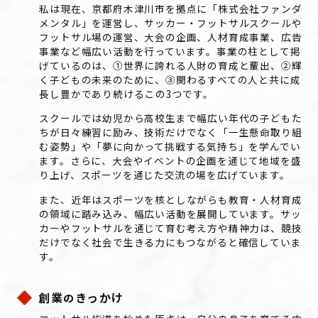
私は現在、京都府木津川市を拠点に「株式会社ファンダ
メンタル」を運営し、サッカー・フットサルスクールや
フットサル場の運営、大会の企画、人材育成事業、広告
事業など幅広い活動を行っています。事業の柱として掲
げているのは、①世界に誇れる人財の育成と輩出、②輝
く子どもの未来のために、③関わるすべての人と共に成
長し豊かであり続ける――この3つです。
スクールでは幼児から高校生まで幅広い年代の子どもた
ちが日々練習に励み、技術だけでなく「一生懸命取り組
む姿勢」や「夢に向かって挑戦する気持ち」を学んでい
ます。さらに、大会やイベントの企画を通じて地域を盛
り上げ、スポーツを通じた交流の場を広げています。
また、近年はスポーツを核としながらも教育・人材育成
の領域に踏み込み、幅広い活動を展開しています。サッ
カーやフットサルを通じて育む考え方や精神力は、競技
だけでなく社会で生きる力にもつながると確信していま
す。
創業
きっかけ
の