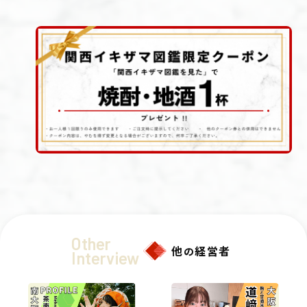
Other
他
経営者
の
Interview