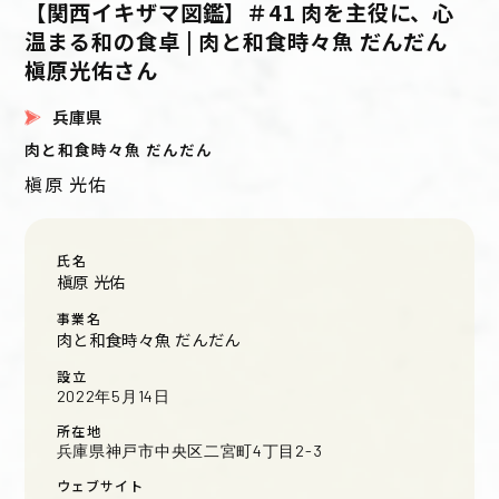
【関西イキザマ図鑑】＃41 肉を主役に、心
温まる和の食卓 | 肉と和食時々魚 だんだん
槇原光佑さん
兵庫県
肉と和食時々魚 だんだん
槇原 光佑
氏名
槇原 光佑
事業名
肉と和食時々魚 だんだん
設立
2022年5月14日
所在地
兵庫県神戸市中央区二宮町4丁目2-3
ウェブサイト