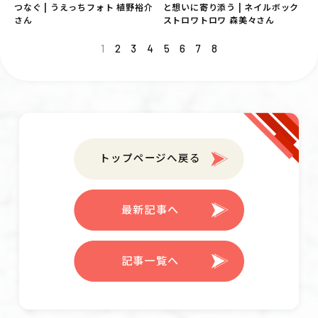
つなぐ | うえっちフォト 植野裕介
と想いに寄り添う | ネイルボック
さん
ストロワトロワ 森美々さん
1
2
3
4
5
6
7
8
トップページへ戻る
最新記事へ
記事一覧へ