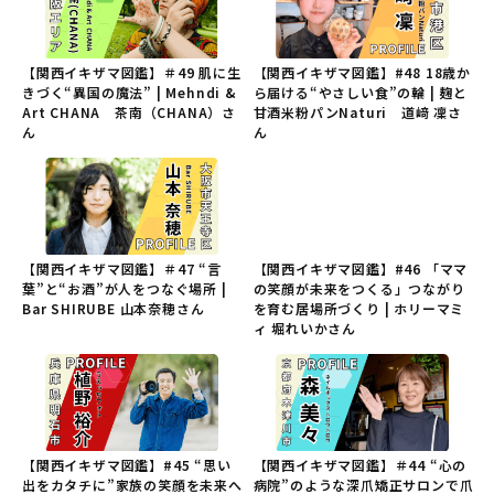
【関西イキザマ図鑑】＃49 肌に生
【関西イキザマ図鑑】#48 18歳か
きづく“異国の魔法” | Mehndi &
ら届ける“やさしい食”の輪 | 麹と
Art CHANA 茶南（CHANA）さ
甘酒米粉パンNaturi 道﨑 凜さ
ん
ん
【関西イキザマ図鑑】＃47 “言
【関西イキザマ図鑑】#46 「ママ
葉”と“お酒”が人をつなぐ場所 |
の笑顔が未来をつくる」つながり
Bar SHIRUBE 山本奈穂さん
を育む居場所づくり | ホリーマミ
ィ 堀れいかさん
【関西イキザマ図鑑】#45 “思い
【関西イキザマ図鑑】＃44 “心の
出をカタチに”家族の笑顔を未来へ
病院”のような深爪矯正サロンで爪