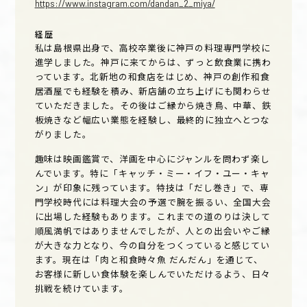
https://www.instagram.com/dandan_2_miya/
経歴
私は島根県出身で、高校卒業後に神戸の料理専門学校に
進学しました。神戸に来てからは、ずっと飲食業に携わ
っています。北新地の和食店をはじめ、神戸の創作和食
居酒屋でも経験を積み、新店舗の立ち上げにも関わらせ
ていただきました。その後はご縁から焼き鳥、中華、鉄
板焼きなど幅広い業態を経験し、最終的に独立へとつな
がりました。
趣味は映画鑑賞で、洋画を中心にジャンルを問わず楽し
んでいます。特に「キャッチ・ミー・イフ・ユー・キャ
ン」が印象に残っています。特技は「だし巻き」で、専
門学校時代には料理大会の予選で腕を振るい、全国大会
に出場した経験もあります。これまでの道のりは決して
順風満帆ではありませんでしたが、人との出会いやご縁
が大きな力となり、今の自分をつくっていると感じてい
ます。現在は「肉と和食時々魚 だんだん」を通じて、
お客様に新しい食体験を楽しんでいただけるよう、日々
挑戦を続けています。