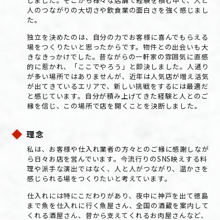
しました。そこから様々な店舗で経験を積む中で、人と
人のつながりの大切さや飲食業の面白さを強く感じまし
た。
独立を決めたのは、自分の力でお客様に喜んでもらえる
場をつくりたいと思ったからです。物件との出会いも大
きなきっかけでした。昔ながらの一軒家の雰囲気に直感
的に惹かれ、「ここでやろう」と即決しました。人通り
が多い場所ではありませんが、近年は人気店が増え活気
が出てきているエリアで、新しい挑戦をするには最適だ
と感じています。自分が積み上げてきた経験と人とのご
縁を信じ、この場所で店を開くことを決断しました。
理念
私は、お客様や仕入れ業者の方々とのご縁に感謝しなが
ら日々お店を営んでいます。今流行りのSNS映えする料
理や派手な演出ではなく、人と人がつながり、温かさを
感じられる場をつくりたいと考えています。
仕入れには特にこだわりがあり、夜中に神戸を出て徳島
まで魚を仕入れに行く魚屋さん、全国の酒蔵を案内して
くれる酒屋さん、昔から支えてくれるお肉屋さんなど、