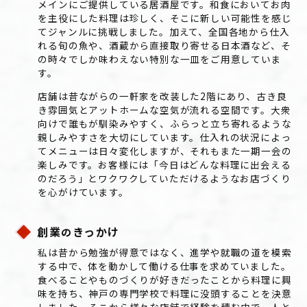
メインにご提供している居酒屋です。和食においてお肉
を主役にした料理は珍しく、そこに新しい可能性を感じ
てジャンルに挑戦しました。加えて、全国各地から仕入
れる旬の魚や、酒蔵から直接取り寄せる日本酒など、そ
の時々でしか味わえない特別な一皿をご用意していま
す。
店舗は昔ながらの一軒家を改装した2階にあり、古き良
き雰囲気とアットホームな空気が流れる空間です。大衆
向けで誰もが馴染みやすく、ふらっと立ち寄れるような
親しみやすさを大切にしています。仕入れの状況によっ
てメニューは日々変化しますが、それもまた一期一会の
楽しみです。お客様には「今日はどんな料理に出会える
のだろう」とワクワクしていただけるようなお店づくり
を心がけています。
創業
きっかけ
の
私は昔から勉強が得意ではなく、進学や就職の道を模索
する中で、体を動かして働ける仕事を求めていました。
食べることやものづくりが好きだったことから料理に興
味を持ち、神戸の専門学校で料理に没頭することを決意