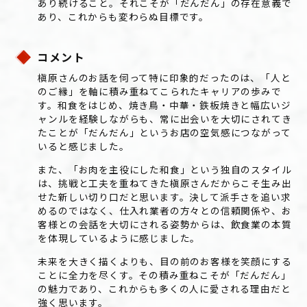
あり続けること。それこそが「だんだん」の存在意義で
あり、これからも変わらぬ目標です。
コメント
槇原さんのお話を伺って特に印象的だったのは、「人と
のご縁」を軸に積み重ねてこられたキャリアの歩みで
す。和食をはじめ、焼き鳥・中華・鉄板焼きと幅広いジ
ャンルを経験しながらも、常に出会いを大切にされてき
たことが「だんだん」というお店の空気感につながって
いると感じました。
また、「お肉を主役にした和食」という独自のスタイル
は、挑戦と工夫を重ねてきた槇原さんだからこそ生み出
せた新しい切り口だと思います。決して派手さを追い求
めるのではなく、仕入れ業者の方々との信頼関係や、お
客様との会話を大切にされる姿勢からは、飲食業の本質
を体現しているように感じました。
未来を大きく描くよりも、目の前のお客様を笑顔にする
ことに全力を尽くす。その積み重ねこそが「だんだん」
の魅力であり、これからも多くの人に愛される理由だと
強く思います。